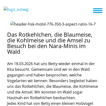
ite
Das sind Wir
Unsere Öffnungszeiten
Kita ABC
Aktuelles
Das
Rotkehlchen,
die
Blaumeise,
die
Kohlmeise
und
die
Amsel
zu
Besuch
bei
den
Nara-Minis
im
Wald
Am 18.03.2026 hat uns Betty wieder einmal in der
Kita besucht. Gemeinsam sind wir in den Wald
gegangen und haben besprochen, welche
Vogelarten wir kennen. Besonders begleitet haben
uns das Rotkehlchen, die Blaumeise, die Kohlmeise
und die Amsel. Wir konnten im Wald sogar
Hautnah ein Rotkehlchen beobachten.
Jedes Kind hat von Betty einen kleinen Holzvogel